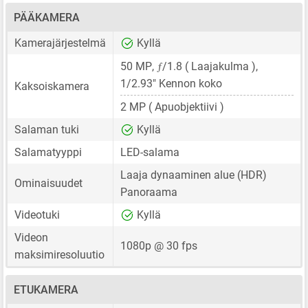
PÄÄKAMERA
Kamerajärjestelmä
Kyllä
ƒ
50 MP
,
/1.8 ( Laajakulma ),
1/2.93"
Kennon koko
Kaksoiskamera
2 MP
( Apuobjektiivi )
Salaman tuki
Kyllä
Salamatyyppi
LED-salama
Laaja dynaaminen alue (HDR)
Ominaisuudet
Panoraama
Videotuki
Kyllä
Videon
1080p @ 30 fps
maksimiresoluutio
ETUKAMERA