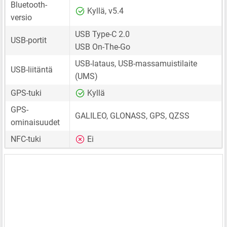
Bluetooth-
Kyllä, v5.4
versio
USB Type-C 2.0
USB-portit
USB On-The-Go
USB-lataus, USB-massamuistilaite
USB-liitäntä
(UMS)
GPS-tuki
Kyllä
GPS-
GALILEO, GLONASS, GPS, QZSS
ominaisuudet
NFC-tuki
Ei