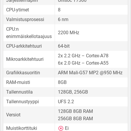
Järjestelmäpiiri
Unisoc T7300
CPU-ytimet
8
Valmistusprosessi
6 nm
CPU:n
2200 MHz
enimmäiskellotaajuus
CPU-arkkitehtuuri
64-bit
2x 2.2 GHz – Cortex-A78
Mikroarkkitehtuuri
6x 2.0 GHz – Cortex-A55
Grafiikkasuoritin
ARM Mali-G57 MP2 @950 MHz
RAM-muisti
8GB
Tallennustila
128GB, 256GB
Tallennustyyppi
UFS 2.2
128GB 8GB RAM
Versiot
256GB 8GB RAM
Muistikorttituki
Ei