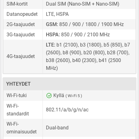
SIM-kortit
Dual SIM
(Nano-SIM + Nano-SIM)
Datanopeudet
LTE, HSPA
2G-taajuudet
GSM:
850 / 900 / 1800 / 1900 MHz
3G-taajuudet
HSPA:
850 / 900 / 2100 MHz
LTE:
b1 (2100), b3 (1800), b5 (850), b7
(2600), b8 (900), b20 (800), b28 (700),
4G-taajuudet
b38 (2600), b40 (2300), b41 (2500
MHz)
YHTEYDET
Wi-Fi-tuki
Kyllä
( Wi-Fi 5 )
Wi-Fi-
802.11/a/b/g/n/ac
standardit
Wi-Fi-
Dual-band
ominaisuudet