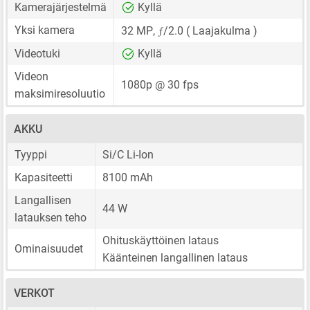
Kamerajärjestelmä
Kyllä
ƒ
Yksi kamera
32 MP
,
/2.0 ( Laajakulma )
Videotuki
Kyllä
Videon
1080p @ 30 fps
maksimiresoluutio
AKKU
Tyyppi
Si/C Li-Ion
Kapasiteetti
8100 mAh
Langallisen
44 W
latauksen teho
Ohituskäyttöinen lataus
Ominaisuudet
Käänteinen langallinen lataus
VERKOT