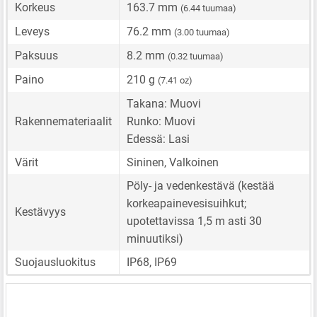
Korkeus
163.7 mm
(6.44 tuumaa)
Leveys
76.2 mm
(3.00 tuumaa)
Paksuus
8.2 mm
(0.32 tuumaa)
Paino
210 g
(7.41 oz)
Takana: Muovi
Rakennemateriaalit
Runko: Muovi
Edessä: Lasi
Värit
Sininen, Valkoinen
Pöly- ja vedenkestävä (kestää
korkeapainevesisuihkut;
Kestävyys
upotettavissa 1,5 m asti 30
minuutiksi)
Suojausluokitus
IP68, IP69