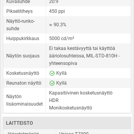
Kuvasuhde
20:9
Pikselitiheys
450 ppi
Näyttö-runko-
≈ 90.3%
suhde
Huippukirkkaus
5000 cd/m²
Ei takaa kestävyyttä tai käyttöä
Näytön suojaus
ääriolosuhteissa, MIL-STD-810H -
yhteensopiva
Kosketusnäyttö
Kyllä
Reunaton näyttö
Kyllä
Kapasitiivinen kosketusnäyttö
Näytön
HDR
lisäominaisuudet
Monikosketusnäyttö
LAITTEISTO