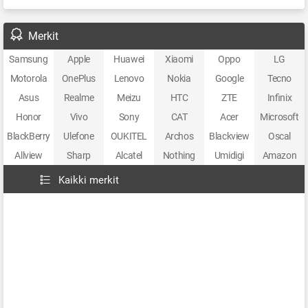
Merkit
Samsung
Apple
Huawei
Xiaomi
Oppo
LG
Motorola
OnePlus
Lenovo
Nokia
Google
Tecno
Asus
Realme
Meizu
HTC
ZTE
Infinix
Honor
Vivo
Sony
CAT
Acer
Microsoft
BlackBerry
Ulefone
OUKITEL
Archos
Blackview
Oscal
Allview
Sharp
Alcatel
Nothing
Umidigi
Amazon
Kaikki merkit