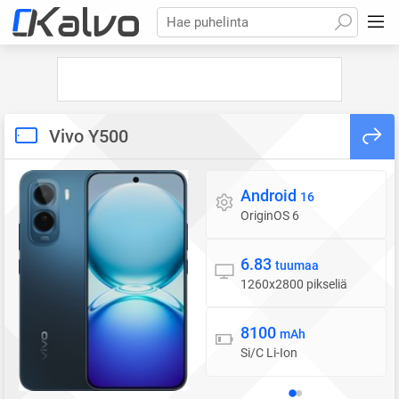
Hae puhelinta
Vivo Y500
Android
Käyttöjärjestelmä
16
OriginOS 6
6.83
Näyttö
tuumaa
1260x2800 pikseliä
8100
Akku
mAh
Si/C Li-Ion