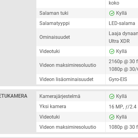
koko
Salaman tuki
Kyllä
Salamatyyppi
LED-salama
Laaja dynaam
Ominaisuudet
Ultra XDR
Videotuki
Kyllä
2160p @ 30 
Videon maksimiresoluutio
1080p @ 30/
Videon lisäominaisuudet
Gyro-EIS
ETUKAMERA
Kamerajärjestelmä
Kyllä
ƒ
Yksi kamera
16 MP
,
/2.4
Videotuki
Kyllä
Videon maksimiresoluutio
1080p @ 30 