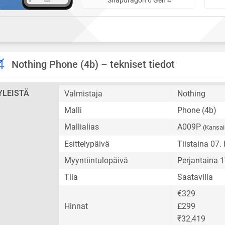
Nothing Phone (4b) – tekniset tiedot
YLEISTÄ
Valmistaja
Nothing
Malli
Phone (4b)
Mallialias
A009P
(Kansai
Esittelypäivä
Tiistaina 07.
Myyntiintulopäivä
Perjantaina 
Tila
Saatavilla
€329
Hinnat
£299
₹32,419