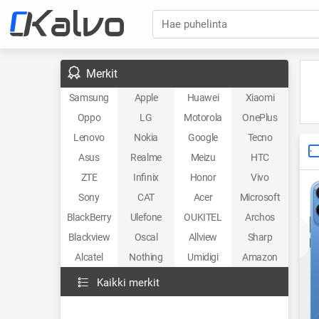
Hae puhelinta
Merkit
Samsung
Apple
Huawei
Xiaomi
Oppo
LG
Motorola
OnePlus
Lenovo
Nokia
Google
Tecno
Asus
Realme
Meizu
HTC
ZTE
Infinix
Honor
Vivo
Sony
CAT
Acer
Microsoft
BlackBerry
Ulefone
OUKITEL
Archos
Blackview
Oscal
Allview
Sharp
Alcatel
Nothing
Umidigi
Amazon
Kaikki merkit