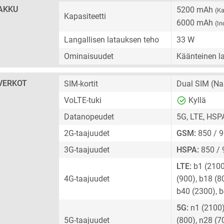
AKKU
5200 mAh
(Ka
Kapasiteetti
6000 mAh
(In
Langallisen latauksen teho
33 W
Ominaisuudet
Käänteinen la
VERKOT
SIM-kortit
Dual SIM
(Na
VoLTE-tuki
Kyllä
Datanopeudet
5G, LTE, HSP
2G-taajuudet
GSM:
850 / 9
3G-taajuudet
HSPA:
850 / 
LTE:
b1 (2100)
4G-taajuudet
(900), b18 (8
b40 (2300), 
5G:
n1 (2100),
5G-taajuudet
(800), n28 (7