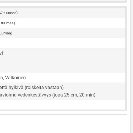
47 tuumaa)
8 tuumaa)
tuumaa)
vi
i
n, Valkoinen
vettä hylkivä (roiskeita vastaan)
arvioima vedenkestävyys (jopa 25 cm, 20 min)