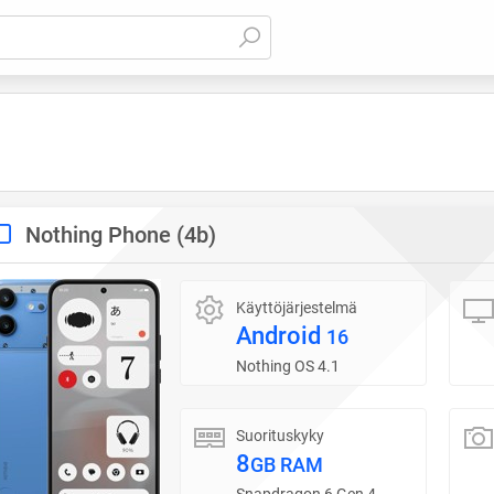
Nothing Phone (4b)
Käyttöjärjestelmä
Android
16
Nothing OS 4.1
Suorituskyky
8
GB RAM
Snapdragon 6 Gen 4