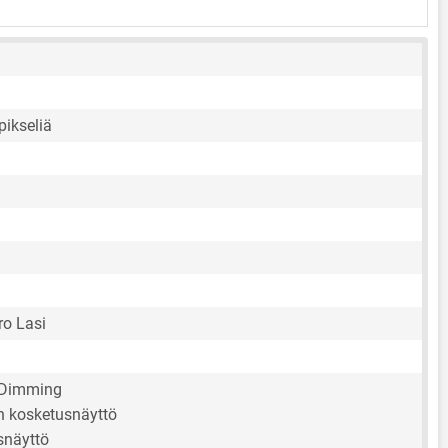
pikseliä
ro Lasi
Dimming
en kosketusnäyttö
snäyttö