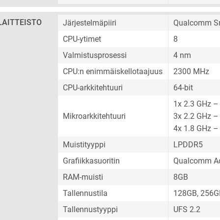
LAITTEISTO
Järjestelmäpiiri
Qualcomm Sn
CPU-ytimet
8
Valmistusprosessi
4 nm
CPU:n enimmäiskellotaajuus
2300 MHz
CPU-arkkitehtuuri
64-bit
1x 2.3 GHz –
Mikroarkkitehtuuri
3x 2.2 GHz –
4x 1.8 GHz –
Muistityyppi
LPDDR5
Grafiikkasuoritin
Qualcomm Ad
RAM-muisti
8GB
Tallennustila
128GB, 256G
Tallennustyyppi
UFS 2.2