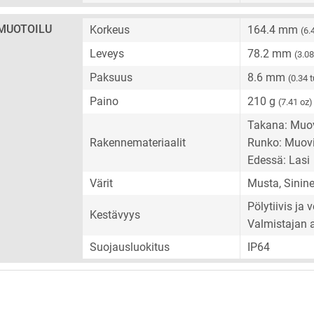
MUOTOILU
Korkeus
164.4 mm
(6.
Leveys
78.2 mm
(3.0
Paksuus
8.6 mm
(0.34 
Paino
210 g
(7.41 oz)
Takana: Muo
Rakennemateriaalit
Runko: Muov
Edessä: Lasi
Värit
Musta, Sinine
Pölytiivis ja 
Kestävyys
Valmistajan 
Suojausluokitus
IP64