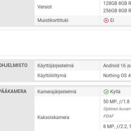
128GB 8GB 
Versiot
256GB 8GB 
Muistikorttituki
Ei
OHJELMISTO
Käyttöjärjestelmä
Android 16
(B
Käyttöliittymä
Nothing OS 4
PÄÄKAMERA
Kamerajärjestelmä
Kyllä
ƒ
50 MP
,
/1.8
Optinen kuvan
PDAF
Kaksoiskamera
ƒ
8 MP
,
/2.2,