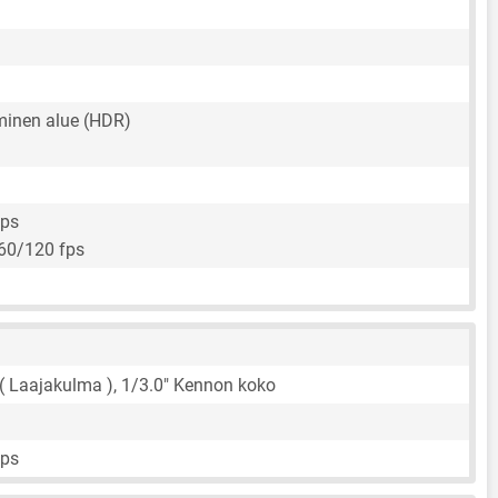
inen alue (HDR)
fps
60/120 fps
 ( Laajakulma ),
1/3.0"
Kennon koko
fps