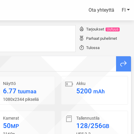
Ota yhteyttä
FI
Tarjoukset
Uutuus
Parhaat puhelimet
Tulossa
Näyttö
Akku
6.77
5200
tuumaa
mAh
1080x2344 pikseliä
Kamerat
Tallennustila
50
128/256
MP
GB
2160p
UFS 2.2