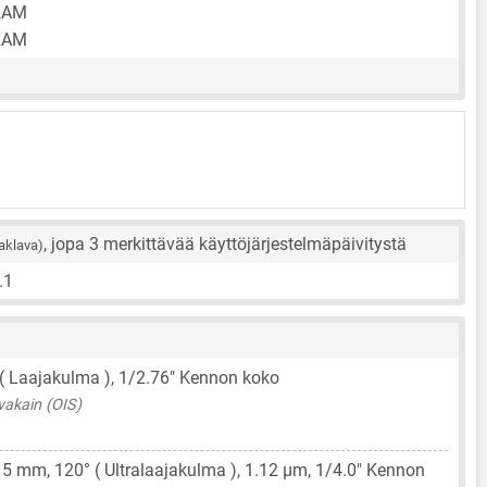
RAM
RAM
, jopa 3 merkittävää käyttöjärjestelmäpäivitystä
aklava)
.1
 ( Laajakulma ),
1/2.76"
Kennon koko
vakain (OIS)
15 mm
, 120° ( Ultralaajakulma ),
1.12 μm
,
1/4.0"
Kennon