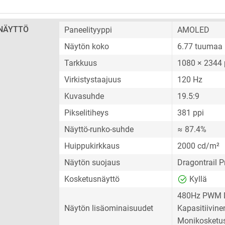
NÄYTTÖ
Paneelityyppi
AMOLED
Näytön koko
6.77 tuumaa
Tarkkuus
1080 × 2344 
Virkistystaajuus
120 Hz
Kuvasuhde
19.5:9
Pikselitiheys
381 ppi
Näyttö-runko-suhde
≈ 87.4%
Huippukirkkaus
2000 cd/m²
Näytön suojaus
Dragontrail P
Kosketusnäyttö
Kyllä
480Hz PWM 
Näytön lisäominaisuudet
Kapasitiivin
Monikosketu