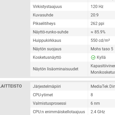
Virkistystaajuus
120 Hz
Kuvasuhde
20:9
Pikselitiheys
262 ppi
Näyttö-runko-suhde
≈ 85.9%
Huippukirkkaus
550 cd/m²
Näytön suojaus
Mohs taso 5
Kosketusnäyttö
Kyllä
Kapasitiivin
Näytön lisäominaisuudet
Monikosketu
LAITTEISTO
Järjestelmäpiiri
MediaTek Di
CPU-ytimet
8
Valmistusprosessi
6 nm
CPU:n enimmäiskellotaajuus
2.4 GHz