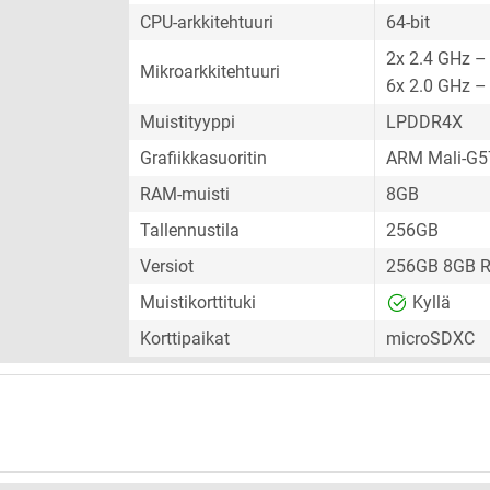
CPU-arkkitehtuuri
64-bit
2x 2.4 GHz –
Mikroarkkitehtuuri
6x 2.0 GHz –
Muistityyppi
LPDDR4X
Grafiikkasuoritin
ARM Mali-G
RAM-muisti
8GB
Tallennustila
256GB
Versiot
256GB 8GB 
Muistikorttituki
Kyllä
Korttipaikat
microSDXC