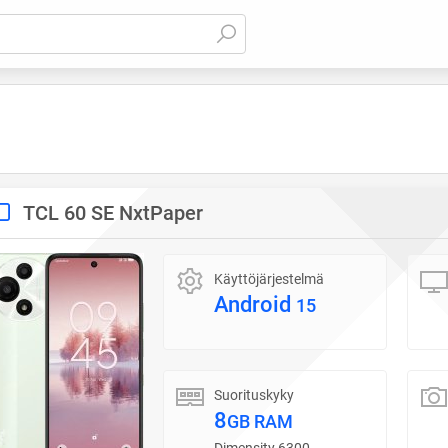
TCL 60 SE NxtPaper
Käyttöjärjestelmä
Android
15
Suorituskyky
8
GB RAM
Dimensity 6300