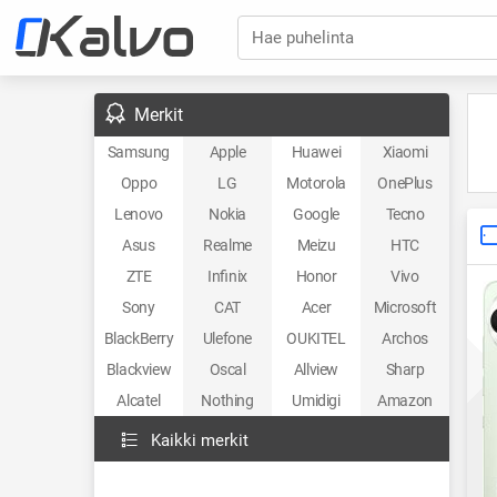
Hae puhelinta
Merkit
Samsung
Apple
Huawei
Xiaomi
Oppo
LG
Motorola
OnePlus
Lenovo
Nokia
Google
Tecno
Asus
Realme
Meizu
HTC
ZTE
Infinix
Honor
Vivo
Sony
CAT
Acer
Microsoft
BlackBerry
Ulefone
OUKITEL
Archos
Blackview
Oscal
Allview
Sharp
Alcatel
Nothing
Umidigi
Amazon
Kaikki merkit