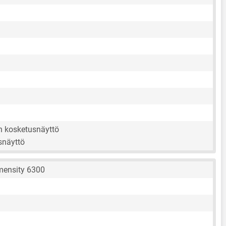
en kosketusnäyttö
snäyttö
mensity 6300