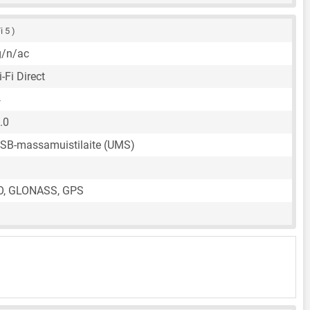
i 5 )
g/n/ac
-Fi Direct
4
.0
USB-massamuistilaite (UMS)
O, GLONASS, GPS