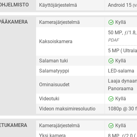
OHJELMISTO
Käyttöjärjestelmä
Android 15
(V
PÄÄKAMERA
Kamerajärjestelmä
Kyllä
ƒ
50 MP
,
/1.8
PDAF
Kaksoiskamera
5 MP
( Ultral
Salaman tuki
Kyllä
Salamatyyppi
LED-salama
Laaja dynaam
Ominaisuudet
Panoraama
Videotuki
Kyllä
Videon maksimiresoluutio
1080p @ 30 
ETUKAMERA
Kamerajärjestelmä
Kyllä
ƒ
Yksi kamera
8 MP
,
/2.0 (