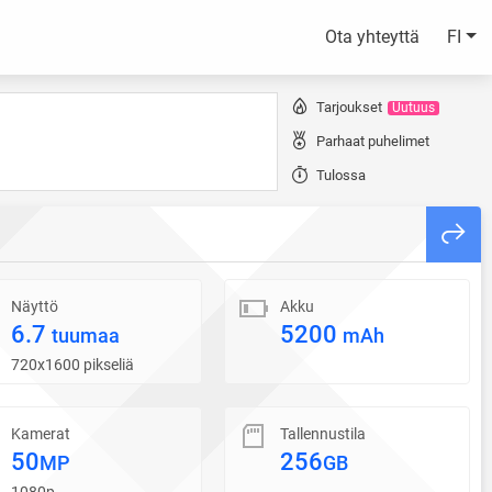
Ota yhteyttä
FI
Tarjoukset
Uutuus
Parhaat puhelimet
Tulossa
Näyttö
Akku
6.7
5200
tuumaa
mAh
720x1600 pikseliä
Kamerat
Tallennustila
50
256
MP
GB
1080p