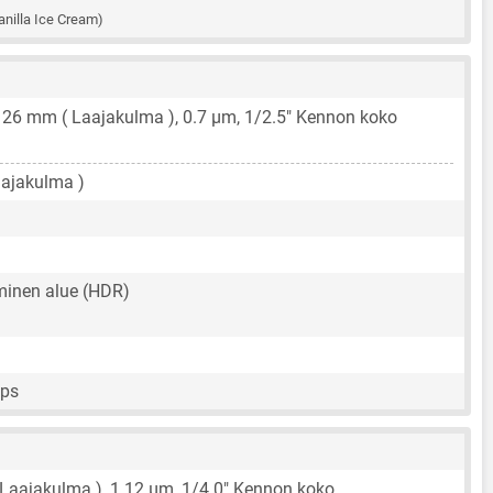
anilla Ice Cream)
,
26 mm
( Laajakulma ),
0.7 μm
,
1/2.5"
Kennon koko
aajakulma )
inen alue (HDR)
fps
 Laajakulma ),
1.12 μm
,
1/4.0"
Kennon koko