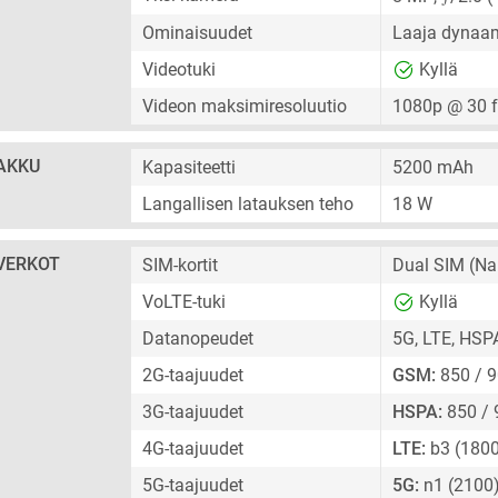
Ominaisuudet
Laaja dynaam
Videotuki
Kyllä
Videon maksimiresoluutio
1080p @ 30 
AKKU
Kapasiteetti
5200 mAh
Langallisen latauksen teho
18 W
VERKOT
SIM-kortit
Dual SIM
(Na
VoLTE-tuki
Kyllä
Datanopeudet
5G, LTE, HSP
2G-taajuudet
GSM:
850 / 9
3G-taajuudet
HSPA:
850 / 
4G-taajuudet
LTE:
b3 (1800
5G-taajuudet
5G:
n1 (2100)