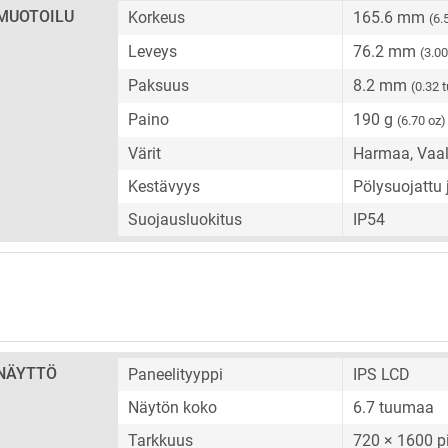
MUOTOILU
Korkeus
165.6 mm
(6.
Leveys
76.2 mm
(3.0
Paksuus
8.2 mm
(0.32 
Paino
190 g
(6.70 oz)
Värit
Harmaa, Vaal
Kestävyys
Pölysuojattu 
Suojausluokitus
IP54
NÄYTTÖ
Paneelityyppi
IPS LCD
Näytön koko
6.7 tuumaa
Tarkkuus
720 × 1600 pi