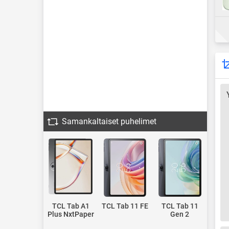
Samankaltaiset puhelimet
TCL Tab A1
TCL Tab 11 FE
TCL Tab 11
Plus NxtPaper
Gen 2