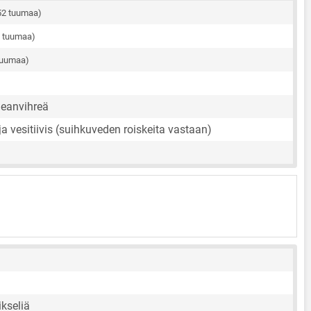
52 tuumaa)
0 tuumaa)
tuumaa)
eanvihreä
ja vesitiivis (suihkuveden roiskeita vastaan)
kseliä