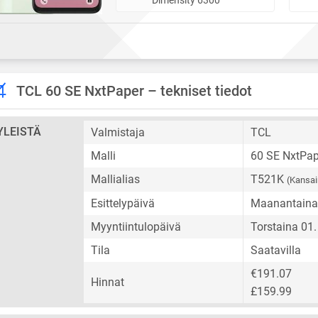
TCL 60 SE NxtPaper – tekniset tiedot
YLEISTÄ
Valmistaja
TCL
Malli
60 SE NxtPap
Mallialias
T521K
(Kansai
Esittelypäivä
Maanantaina 
Myyntiintulopäivä
Torstaina 01
Tila
Saatavilla
€191.07
Hinnat
£159.99