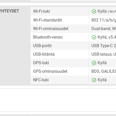
YHTEYDET
Wi-Fi-tuki
Kyllä
( Wi-F
Wi-Fi-standardit
802.11/a/b/
Wi-Fi-ominaisuudet
Dual-band, Wi
Bluetooth-versio
Kyllä, v5.
USB-portit
USB Type-C 2
USB-liitäntä
USB-lataus, 
GPS-tuki
Kyllä
GPS-ominaisuudet
BDS, GALILE
NFC-tuki
Kyllä