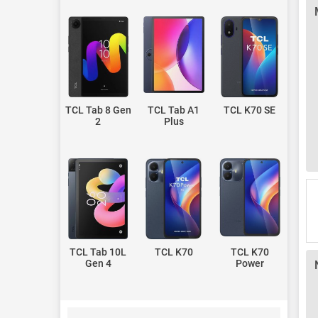
TCL Tab 8 Gen
TCL Tab A1
TCL K70 SE
2
Plus
TCL Tab 10L
TCL K70
TCL K70
Gen 4
Power