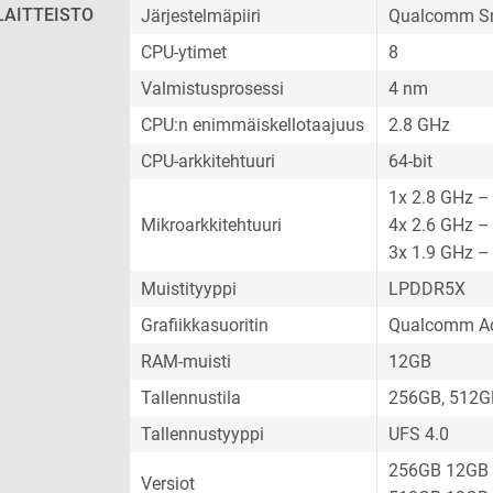
LAITTEISTO
Järjestelmäpiiri
Qualcomm Sn
CPU-ytimet
8
Valmistusprosessi
4 nm
CPU:n enimmäiskellotaajuus
2.8 GHz
CPU-arkkitehtuuri
64-bit
1x 2.8 GHz –
Mikroarkkitehtuuri
4x 2.6 GHz –
3x 1.9 GHz –
Muistityyppi
LPDDR5X
Grafiikkasuoritin
Qualcomm Ad
RAM-muisti
12GB
Tallennustila
256GB, 512G
Tallennustyyppi
UFS 4.0
256GB 12GB
Versiot