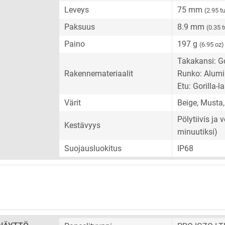
Leveys
75 mm
(2.95 
Paksuus
8.9 mm
(0.35 
Paino
197 g
(6.95 oz)
Takakansi: Go
Rakennemateriaalit
Runko: Alumi
Etu: Gorilla-la
Värit
Beige, Musta,
Pölytiivis ja
Kestävyys
minuutiksi)
Suojausluokitus
IP68