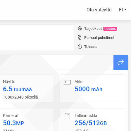
Ota yhteyttä
FI
Tarjoukset
Uutuus
Parhaat puhelimet
Tulossa
Näyttö
Akku
6.5
5000
tuumaa
mAh
1080x2340 pikseliä
Kamerat
Tallennustila
50.3
256/512
MP
GB
2160p
UFS 4.0