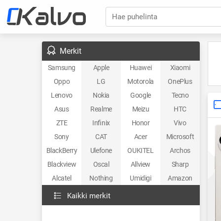
Hae puhelinta
Merkit
Samsung
Apple
Huawei
Xiaomi
Oppo
LG
Motorola
OnePlus
Lenovo
Nokia
Google
Tecno
Asus
Realme
Meizu
HTC
ZTE
Infinix
Honor
Vivo
Sony
CAT
Acer
Microsoft
BlackBerry
Ulefone
OUKITEL
Archos
Blackview
Oscal
Allview
Sharp
Alcatel
Nothing
Umidigi
Amazon
Kaikki merkit