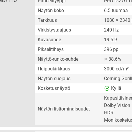
NÄYTTÖ
Paneelityyppi
PRO IGZO L
Näytön koko
6.5 tuumaa
Tarkkuus
1080 × 2340 
Virkistystaajuus
240 Hz
Kuvasuhde
19.5:9
Pikselitiheys
396 ppi
Näyttö-runko-suhde
≈ 88.6%
Huippukirkkaus
3000 cd/m²
Näytön suojaus
Corning Goril
Kosketusnäyttö
Kyllä
Kapasitiivin
Dolby Vision
Näytön lisäominaisuudet
HDR
Monikosketu