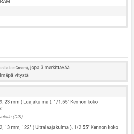
 RAM
, jopa 3 merkittävää
anilla Ice Cream)
elmäpäivitystä
.9,
23 mm
( Laajakulma ),
1/1.55"
Kennon koko
F
vakain (OIS)
.2,
13 mm
, 122° ( Ultralaajakulma ),
1/2.55"
Kennon koko