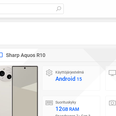
Sharp Aquos R10
Käyttöjärjestelmä
Android
15
Suorituskyky
12
GB RAM
Snapdragon 7+ Gen 3