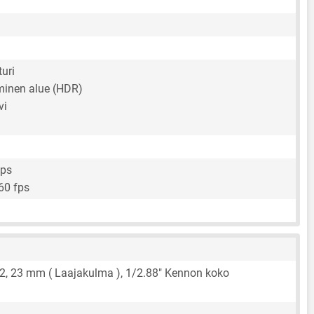
turi
inen alue (HDR)
vi
fps
60 fps
.2,
23 mm
( Laajakulma ),
1/2.88"
Kennon koko