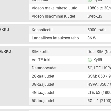
Videon maksimiresoluutio
1080p @ 30/
Videon lisäominaisuudet
Gyro-EIS
AKKU
Kapasiteetti
5000 mAh
Langallisen latauksen teho
36 W
VERKOT
SIM-kortit
Dual SIM
(Na
VoLTE-tuki
Kyllä
Datanopeudet
5G, LTE, HSP
2G-taajuudet
GSM:
850 / 9
3G-taajuudet
HSPA:
850 / 
4G-taajuudet
LTE:
b3 (1800
5G-taajuudet
5G:
n1 (2100)