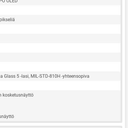
TPO OLED
pikseliä
la Glass 5 -lasi, MIL-STD-810H -yhteensopiva
en kosketusnäyttö
snäyttö