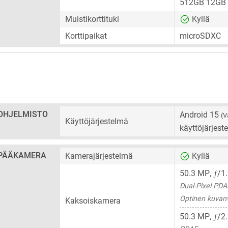
512GB 12GB
Muistikorttituki
Kyllä
Korttipaikat
microSDXC
OHJELMISTO
Android 15
(V
Käyttöjärjestelmä
käyttöjärjest
PÄÄKAMERA
Kamerajärjestelmä
Kyllä
ƒ
50.3 MP
,
/1
Dual-Pixel PDA
Optinen kuvan
Kaksoiskamera
ƒ
50.3 MP
,
/2