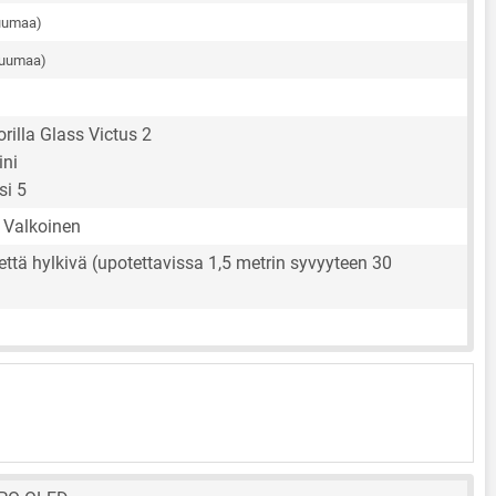
tuumaa)
tuumaa)
rilla Glass Victus 2
ini
si 5
 Valkoinen
 vettä hylkivä (upotettavissa 1,5 metrin syvyyteen 30