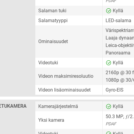
PDAF
Salaman tuki
Kyllä
Salamatyyppi
LED-salama
Värispektrian
Laaja dynaam
Ominaisuudet
Leica-objektii
Panoraama
Videotuki
Kyllä
2160p @ 30 
Videon maksimiresoluutio
1080p @ 30/
Videon lisäominaisuudet
Gyro-EIS
ETUKAMERA
Kamerajärjestelmä
Kyllä
ƒ
50.3 MP
,
/2
Yksi kamera
PDAF
Videotuki
Kyllä