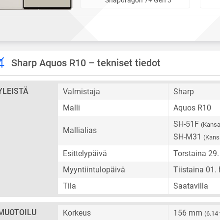
Sharp Aquos R10 – tekniset tiedot
YLEISTÄ
Valmistaja
Sharp
Malli
Aquos R10
SH-51F
(Kansa
Mallialias
SH-M31
(Kans
Esittelypäivä
Torstaina 29
Myyntiintulopäivä
Tiistaina 01.
Tila
Saatavilla
MUOTOILU
Korkeus
156 mm
(6.14