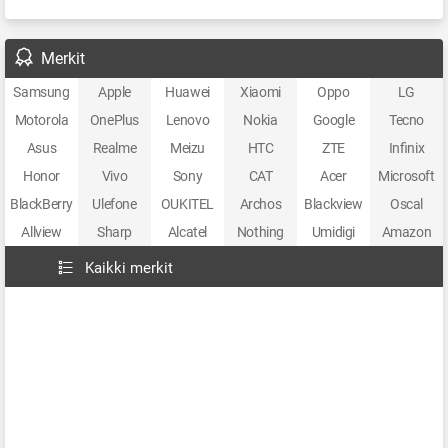
Merkit
Samsung
Apple
Huawei
Xiaomi
Oppo
LG
Motorola
OnePlus
Lenovo
Nokia
Google
Tecno
Asus
Realme
Meizu
HTC
ZTE
Infinix
Honor
Vivo
Sony
CAT
Acer
Microsoft
BlackBerry
Ulefone
OUKITEL
Archos
Blackview
Oscal
Allview
Sharp
Alcatel
Nothing
Umidigi
Amazon
Kaikki merkit