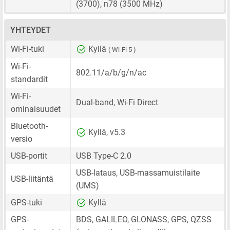
(3700), n78 (3500 MHz)
YHTEYDET
Wi-Fi-tuki
Kyllä
( Wi-Fi 5 )
Wi-Fi-
802.11/a/b/g/n/ac
standardit
Wi-Fi-
Dual-band, Wi-Fi Direct
ominaisuudet
Bluetooth-
Kyllä, v5.3
versio
USB-portit
USB Type-C 2.0
USB-lataus, USB-massamuistilaite
USB-liitäntä
(UMS)
GPS-tuki
Kyllä
GPS-
BDS, GALILEO, GLONASS, GPS, QZSS