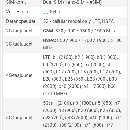
SIM-kortit
Dual SIM
(Nano-SIM + eSIM)
VoLTE-tuki
Kyllä
Datanopeudet
5G - cellular model only, LTE, HSPA
2G-taajuudet
GSM:
850 / 900 / 1800 / 1900 MHz
HSPA:
850 / 900 / 1700 / 1900 / 2100
3G-taajuudet
MHz
LTE:
b1 (2100), b2 (1900), b3 (1800),
b4 (1700), b5 (850), b7 (2600), b8
(900), b12 (700), b13 (700), b17 (700),
4G-taajuudet
b20 (800), b26 (850), b28 (700), b38
(2600), b40 (2300), b41 (2500), b66
(1700 MHz)
5G:
n1 (2100), n3 (1800), n5 (850), n7
(2600), n8 (900), n20 (800), n26 (850),
5G-taajuudet
n28 (700), n38 (2600), n40 (2300), n41
(2500), n66 (2100), n71 (600), n77