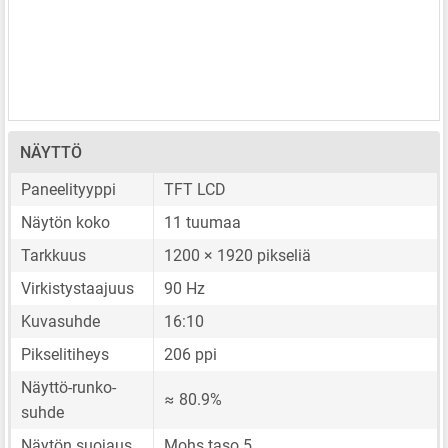
NÄYTTÖ
Paneelityyppi
TFT LCD
Näytön koko
11 tuumaa
Tarkkuus
1200 × 1920 pikseliä
Virkistystaajuus
90 Hz
Kuvasuhde
16:10
Pikselitiheys
206 ppi
Näyttö-runko-
≈ 80.9%
suhde
Näytön suojaus
Mohs taso 5