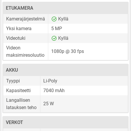
ETUKAMERA
Kamerajärjestelmä
Kyllä
Yksi kamera
5 MP
Videotuki
Kyllä
Videon
1080p @ 30 fps
maksimiresoluutio
AKKU
Tyyppi
Li-Poly
Kapasiteetti
7040 mAh
Langallisen
25 W
latauksen teho
VERKOT