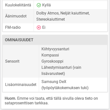
Kuulokeliitäntä
Kyllä
Dolby Atmos, Neljät kaiuttimet,
Äänimuodot
Stereokaiuttimet
FM-radio
Ei
OMINAISUUDET
Kiihtyvyysanturi
Kompassi
Sensorit
Gyroskooppi
Lähestymisanturi (vain
lisävarusteet)
Samsung DeX
Lisäominaisuudet
(työpöytäkokemuksen tuki)
Huom.
Emme voi taata, että tällä sivulla oleva tieto on
sataprosenttisen tarkkaa.