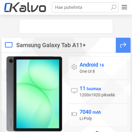
Hae puhelinta
Samsung Galaxy Tab A11+
Android
Käyttöjärjestelmä
16
One UI 8
11
Näyttö
tuumaa
1200x1920 pikseliä
7040
Akku
mAh
Li-Poly