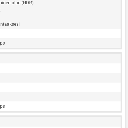
inen alue (HDR)
t
entaaksesi
fps
fps