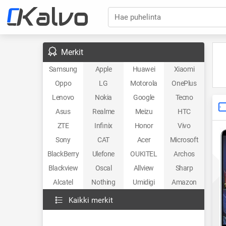
Hae puhelinta
Merkit
Samsung
Apple
Huawei
Xiaomi
Oppo
LG
Motorola
OnePlus
Lenovo
Nokia
Google
Tecno
Asus
Realme
Meizu
HTC
ZTE
Infinix
Honor
Vivo
Sony
CAT
Acer
Microsoft
BlackBerry
Ulefone
OUKITEL
Archos
Blackview
Oscal
Allview
Sharp
Alcatel
Nothing
Umidigi
Amazon
Kaikki merkit