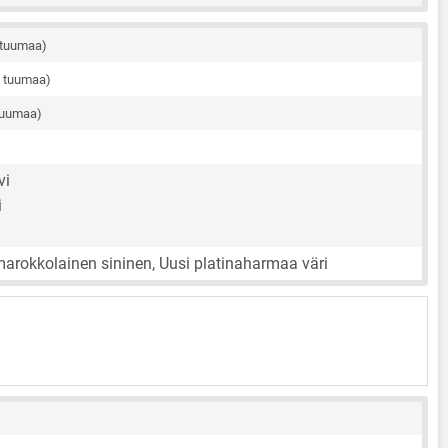
 tuumaa)
3 tuumaa)
tuumaa)
vi
i
arokkolainen sininen, Uusi platinaharmaa väri