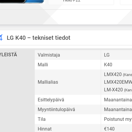
LG K40 – tekniset tiedot
YLEISTÄ
Valmistaja
LG
Malli
K40
LMX420
(Kans
Mallialias
LMX420EM
LM-X420
(Kan
Esittelypäivä
Maanantaina 
Myyntiintulopäivä
Maanantaina 
Tila
Poistunut my
Hinnat
€140