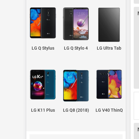
LG Q Stylus
LG Q Stylo 4
LG Ultra Tab
LG K11 Plus
LG Q8 (2018)
LG V40 ThinQ