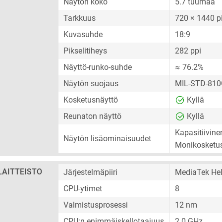
Näytön koko
5.7 tuumaa
Tarkkuus
720 × 1440 pi
Kuvasuhde
18:9
Pikselitiheys
282 ppi
Näyttö-runko-suhde
≈ 76.2%
Näytön suojaus
MIL-STD-810
Kosketusnäyttö
Kyllä
Reunaton näyttö
Kyllä
Kapasitiivin
Näytön lisäominaisuudet
Monikosketu
LAITTEISTO
Järjestelmäpiiri
MediaTek Hel
CPU-ytimet
8
Valmistusprosessi
12 nm
CPU:n enimmäiskellotaajuus
2.0 GHz