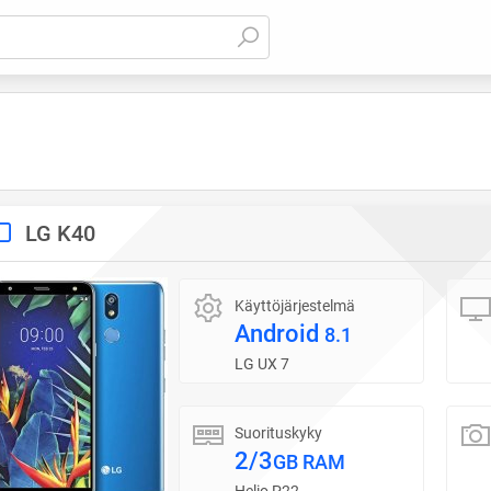
LG K40
Käyttöjärjestelmä
Android
8.1
LG UX 7
Suorituskyky
2/3
GB RAM
Helio P22