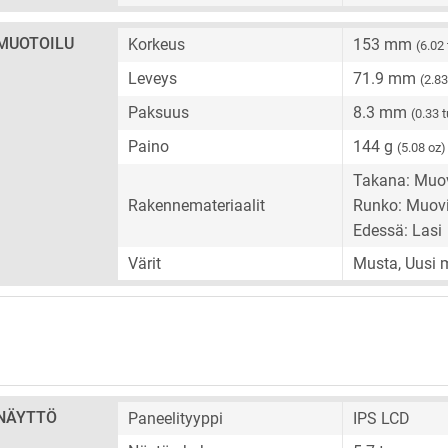
MUOTOILU
Korkeus
153 mm
(6.02
Leveys
71.9 mm
(2.8
Paksuus
8.3 mm
(0.33 
Paino
144 g
(5.08 oz)
Takana: Muo
Rakennemateriaalit
Runko: Muov
Edessä: Lasi
Värit
Musta, Uusi m
NÄYTTÖ
Paneelityyppi
IPS LCD