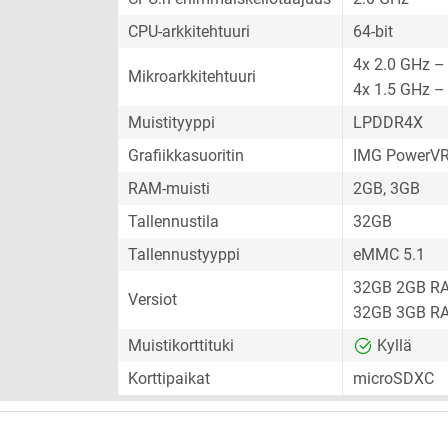
CPU-arkkitehtuuri
64-bit
4x 2.0 GHz –
Mikroarkkitehtuuri
4x 1.5 GHz –
Muistityyppi
LPDDR4X
Grafiikkasuoritin
IMG PowerV
RAM-muisti
2GB, 3GB
Tallennustila
32GB
Tallennustyyppi
eMMC 5.1
32GB 2GB R
Versiot
32GB 3GB R
Muistikorttituki
Kyllä
Korttipaikat
microSDXC