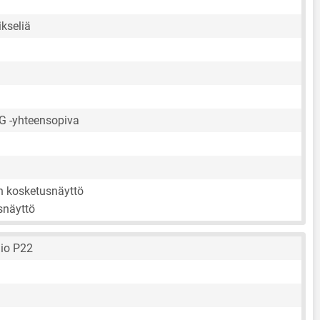
kseliä
G -yhteensopiva
en kosketusnäyttö
snäyttö
io P22