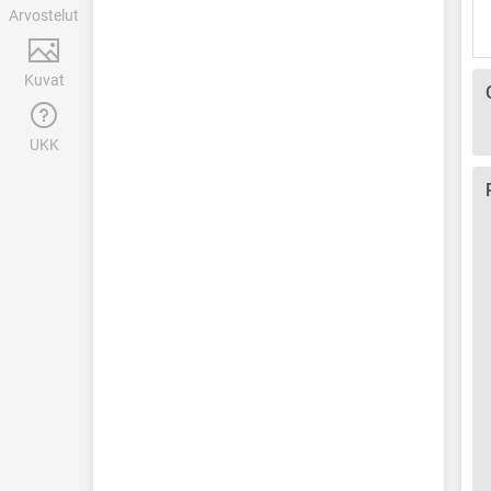
Arvostelut
Kuvat
UKK