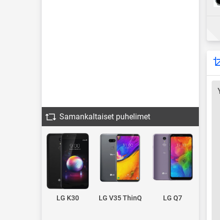
Samankaltaiset puhelimet
LG K30
LG V35 ThinQ
LG Q7