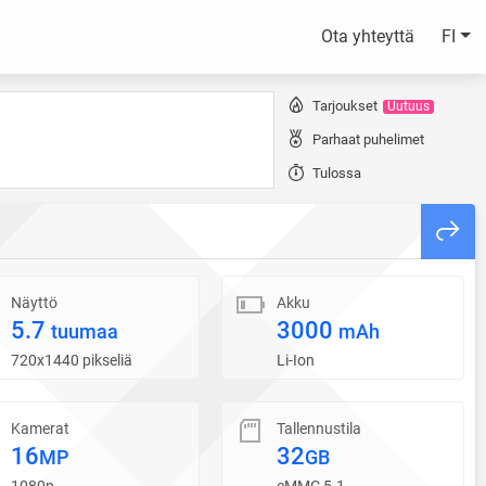
Ota yhteyttä
FI
Tarjoukset
Uutuus
Parhaat puhelimet
Tulossa
Näyttö
Akku
5.7
3000
tuumaa
mAh
720x1440 pikseliä
Li-Ion
Kamerat
Tallennustila
16
32
MP
GB
1080p
eMMC 5.1