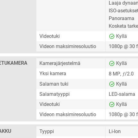
Laaja dynaam
ISO-asetukse
Panoraama
Kosketa tark
Videotuki
Kyllä
Videon maksimiresoluutio
1080p @ 30 
ETUKAMERA
Kamerajärjestelmä
Kyllä
ƒ
Yksi kamera
8 MP
,
/2.0
Salaman tuki
Kyllä
Salamatyyppi
LED-salama
Videotuki
Kyllä
Videon maksimiresoluutio
1080p @ 30 
AKKU
Tyyppi
Li-Ion