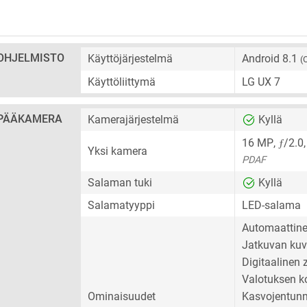
OHJELMISTO
Käyttöjärjestelmä
Android 8.1
(
Käyttöliittymä
LG UX 7
PÄÄKAMERA
Kamerajärjestelmä
Kyllä
ƒ
16 MP
,
/2.0
Yksi kamera
PDAF
Salaman tuki
Kyllä
Salamatyyppi
LED-salama
Automaattin
Jatkuvan kuv
Digitaalinen
Valotuksen k
Ominaisuudet
Kasvojentunn