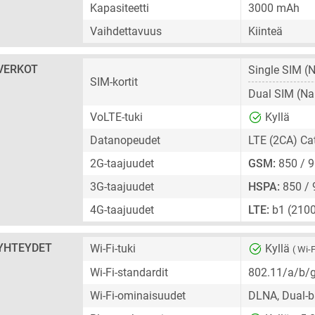
Kapasiteetti
3000 mAh
Vaihdettavuus
Kiinteä
VERKOT
Single SIM
(N
SIM-kortit
Dual SIM
(Na
VoLTE-tuki
Kyllä
Datanopeudet
LTE (2CA) Ca
2G-taajuudet
GSM:
850 / 9
3G-taajuudet
HSPA:
850 / 
4G-taajuudet
LTE:
b1 (2100
YHTEYDET
Wi-Fi-tuki
Kyllä
( Wi-F
Wi-Fi-standardit
802.11/a/b/
Wi-Fi-ominaisuudet
DLNA, Dual-ba