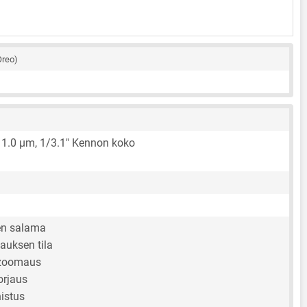
Oreo)
,
1.0 μm
,
1/3.1"
Kennon koko
en salama
auksen tila
 zoomaus
orjaus
istus