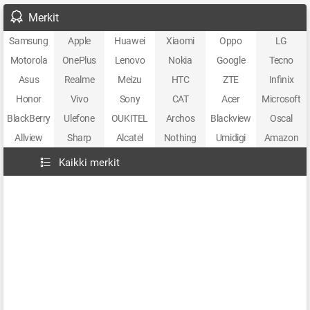
Merkit
Samsung
Apple
Huawei
Xiaomi
Oppo
LG
Motorola
OnePlus
Lenovo
Nokia
Google
Tecno
Asus
Realme
Meizu
HTC
ZTE
Infinix
Honor
Vivo
Sony
CAT
Acer
Microsoft
BlackBerry
Ulefone
OUKITEL
Archos
Blackview
Oscal
Allview
Sharp
Alcatel
Nothing
Umidigi
Amazon
Kaikki merkit