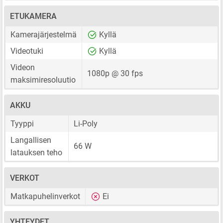
ETUKAMERA
Kamerajärjestelmä
Kyllä
Videotuki
Kyllä
Videon
1080p @ 30 fps
maksimiresoluutio
AKKU
Tyyppi
Li-Poly
Langallisen
66 W
latauksen teho
VERKOT
Matkapuhelinverkot
Ei
YHTEYDET