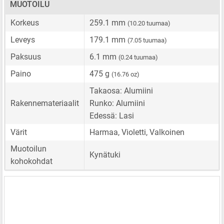
MUOTOILU
Korkeus
259.1 mm
(10.20 tuumaa)
Leveys
179.1 mm
(7.05 tuumaa)
Paksuus
6.1 mm
(0.24 tuumaa)
Paino
475 g
(16.76 oz)
Takaosa: Alumiini
Rakennemateriaalit
Runko: Alumiini
Edessä: Lasi
Värit
Harmaa, Violetti, Valkoinen
Muotoilun
Kynätuki
kohokohdat