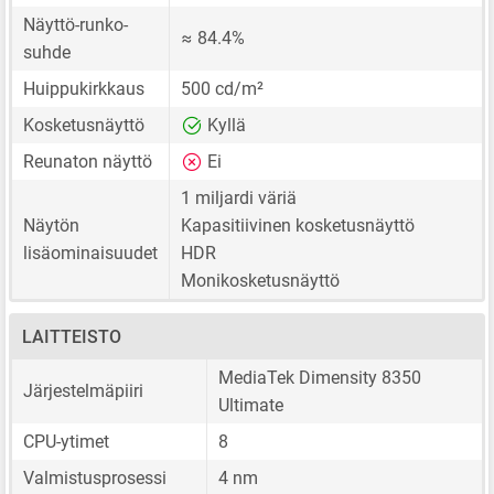
Näyttö-runko-
≈ 84.4%
suhde
Huippukirkkaus
500 cd/m²
Kosketusnäyttö
Kyllä
Reunaton näyttö
Ei
1 miljardi väriä
Näytön
Kapasitiivinen kosketusnäyttö
lisäominaisuudet
HDR
Monikosketusnäyttö
LAITTEISTO
MediaTek Dimensity 8350
Järjestelmäpiiri
Ultimate
CPU-ytimet
8
Valmistusprosessi
4 nm