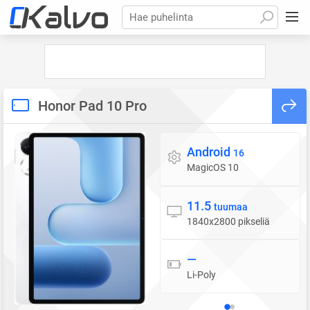
Hae puhelinta
Honor Pad 10 Pro
Android
Käyttöjärjestelmä
16
MagicOS 10
11.5
Näyttö
tuumaa
1840x2800 pikseliä
—
Akku
Li-Poly