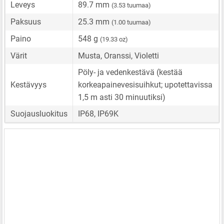
Leveys
89.7 mm
(3.53 tuumaa)
Paksuus
25.3 mm
(1.00 tuumaa)
Paino
548 g
(19.33 oz)
Värit
Musta, Oranssi, Violetti
Pöly- ja vedenkestävä (kestää
Kestävyys
korkeapainevesisuihkut; upotettavissa
1,5 m asti 30 minuutiksi)
Suojausluokitus
IP68, IP69K