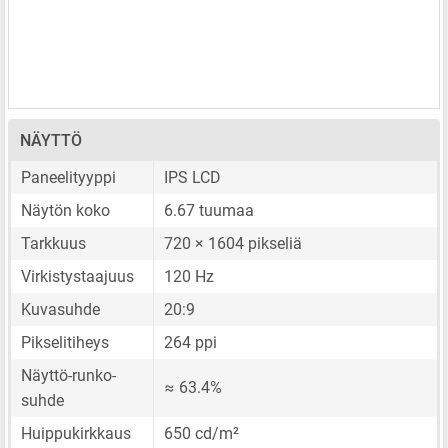
NÄYTTÖ
Paneelityyppi
IPS LCD
Näytön koko
6.67 tuumaa
Tarkkuus
720 × 1604 pikseliä
Virkistystaajuus
120 Hz
Kuvasuhde
20:9
Pikselitiheys
264 ppi
Näyttö-runko-
≈ 63.4%
suhde
Huippukirkkaus
650 cd/m²