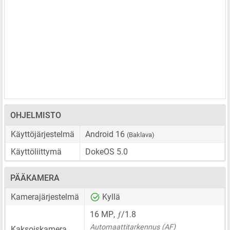
OHJELMISTO
Käyttöjärjestelmä
Android 16
(Baklava)
Käyttöliittymä
DokeOS 5.0
PÄÄKAMERA
Kamerajärjestelmä
Kyllä
ƒ
16 MP
,
/1.8
Automaattitarkennus (AF)
Kaksoiskamera