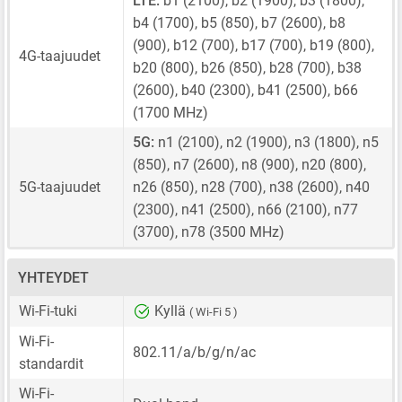
LTE:
b1 (2100), b2 (1900), b3 (1800),
b4 (1700), b5 (850), b7 (2600), b8
(900), b12 (700), b17 (700), b19 (800),
4G-taajuudet
b20 (800), b26 (850), b28 (700), b38
(2600), b40 (2300), b41 (2500), b66
(1700 MHz)
5G:
n1 (2100), n2 (1900), n3 (1800), n5
(850), n7 (2600), n8 (900), n20 (800),
5G-taajuudet
n26 (850), n28 (700), n38 (2600), n40
(2300), n41 (2500), n66 (2100), n77
(3700), n78 (3500 MHz)
YHTEYDET
Wi-Fi-tuki
Kyllä
( Wi-Fi 5 )
Wi-Fi-
802.11/a/b/g/n/ac
standardit
Wi-Fi-