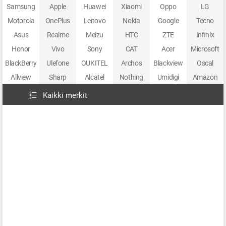
Samsung
Apple
Huawei
Xiaomi
Oppo
LG
Motorola
OnePlus
Lenovo
Nokia
Google
Tecno
Asus
Realme
Meizu
HTC
ZTE
Infinix
Honor
Vivo
Sony
CAT
Acer
Microsoft
BlackBerry
Ulefone
OUKITEL
Archos
Blackview
Oscal
Allview
Sharp
Alcatel
Nothing
Umidigi
Amazon
Kaikki merkit