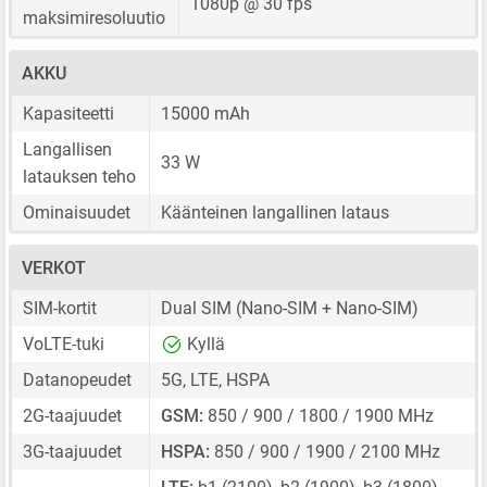
1080p @ 30 fps
maksimiresoluutio
AKKU
Kapasiteetti
15000 mAh
Langallisen
33 W
latauksen teho
Ominaisuudet
Käänteinen langallinen lataus
VERKOT
SIM-kortit
Dual SIM
(Nano-SIM + Nano-SIM)
VoLTE-tuki
Kyllä
Datanopeudet
5G, LTE, HSPA
2G-taajuudet
GSM:
850 / 900 / 1800 / 1900 MHz
3G-taajuudet
HSPA:
850 / 900 / 1900 / 2100 MHz