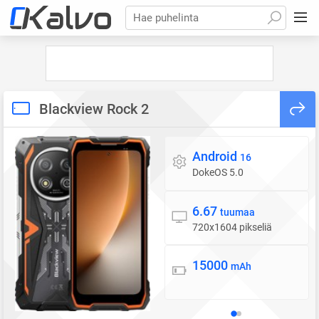
Hae puhelinta
Blackview Rock 2
Android
Käyttöjärjestelmä
16
DokeOS 5.0
6.67
Näyttö
tuumaa
720x1604 pikseliä
15000
Akku
mAh