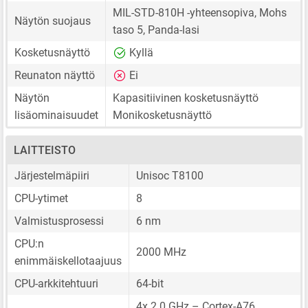
MIL-STD-810H -yhteensopiva, Mohs
Näytön suojaus
taso 5, Panda-lasi
Kosketusnäyttö
Kyllä
Reunaton näyttö
Ei
Näytön
Kapasitiivinen kosketusnäyttö
lisäominaisuudet
Monikosketusnäyttö
LAITTEISTO
Järjestelmäpiiri
Unisoc T8100
CPU-ytimet
8
Valmistusprosessi
6 nm
CPU:n
2000 MHz
enimmäiskellotaajuus
CPU-arkkitehtuuri
64-bit
4x 2.0 GHz – Cortex-A76