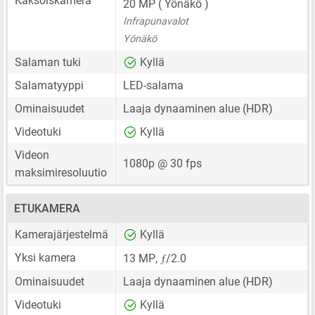
Kaksoiskamera
20 MP
( Yönäkö )
Infrapunavalot
Yönäkö
Salaman tuki
Kyllä
Salamatyyppi
LED-salama
Ominaisuudet
Laaja dynaaminen alue (HDR)
Videotuki
Kyllä
Videon
1080p @ 30 fps
maksimiresoluutio
ETUKAMERA
Kamerajärjestelmä
Kyllä
ƒ
Yksi kamera
13 MP
,
/2.0
Ominaisuudet
Laaja dynaaminen alue (HDR)
Videotuki
Kyllä