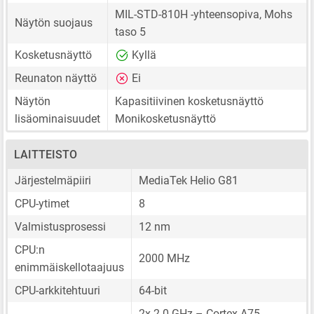
MIL-STD-810H -yhteensopiva, Mohs
Näytön suojaus
taso 5
Kosketusnäyttö
Kyllä
Reunaton näyttö
Ei
Näytön
Kapasitiivinen kosketusnäyttö
lisäominaisuudet
Monikosketusnäyttö
LAITTEISTO
Järjestelmäpiiri
MediaTek Helio G81
CPU-ytimet
8
Valmistusprosessi
12 nm
CPU:n
2000 MHz
enimmäiskellotaajuus
CPU-arkkitehtuuri
64-bit
2x 2.0 GHz – Cortex-A75