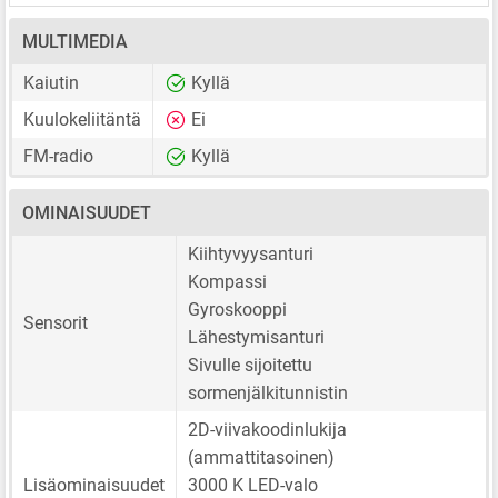
MULTIMEDIA
Kaiutin
Kyllä
Kuulokeliitäntä
Ei
FM-radio
Kyllä
OMINAISUUDET
Kiihtyvyysanturi
Kompassi
Gyroskooppi
Sensorit
Lähestymisanturi
Sivulle sijoitettu
sormenjälkitunnistin
2D-viivakoodinlukija
(ammattitasoinen)
Lisäominaisuudet
3000 K LED-valo