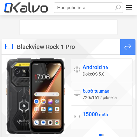
Hae puhelinta
Blackview Rock 1 Pro
Android
Käyttöjärjestelmä
16
DokeOS 5.0
6.56
Näyttö
tuumaa
720x1612 pikseliä
15000
Akku
mAh