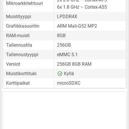
Mikroarkkitehtuuri
6x 1.8 GHz – Cortex-A55
Muistityyppi
LPDDR4X
Grafiikkasuoritin
ARM Mali-G52 MP2
RAM-muisti
8GB
Tallennustila
256GB
Tallennustyyppi
eMMC 5.1
Versiot
256GB 8GB RAM
Muistikorttituki
Kyllä
Korttipaikat
microSDXC