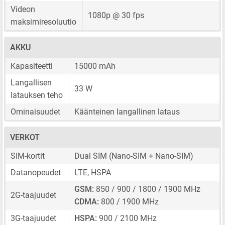
Videon
1080p @ 30 fps
maksimiresoluutio
AKKU
Kapasiteetti
15000 mAh
Langallisen
33 W
latauksen teho
Ominaisuudet
Käänteinen langallinen lataus
VERKOT
SIM-kortit
Dual SIM
(Nano-SIM + Nano-SIM)
Datanopeudet
LTE, HSPA
GSM:
850 / 900 / 1800 / 1900 MHz
2G-taajuudet
CDMA:
800 / 1900 MHz
3G-taajuudet
HSPA:
900 / 2100 MHz