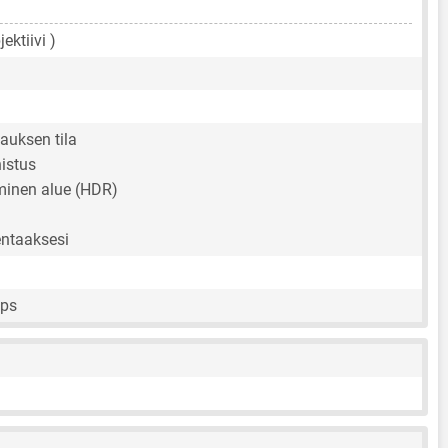
ektiivi )
auksen tila
istus
inen alue (HDR)
entaaksesi
fps