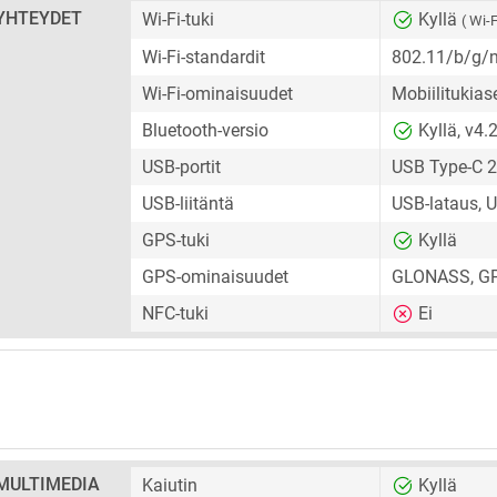
YHTEYDET
Wi-Fi-tuki
Kyllä
( Wi-F
Wi-Fi-standardit
802.11/b/g/
Wi-Fi-ominaisuudet
Mobiilitukias
Bluetooth-versio
Kyllä, v4.
USB-portit
USB Type-C 2
USB-liitäntä
USB-lataus, 
GPS-tuki
Kyllä
GPS-ominaisuudet
GLONASS, G
NFC-tuki
Ei
MULTIMEDIA
Kaiutin
Kyllä