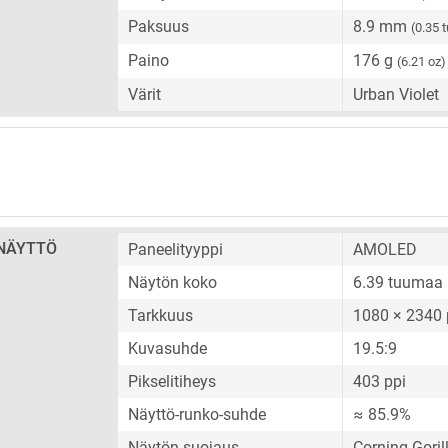
Paksuus
8.9 mm
(0.35 
Paino
176 g
(6.21 oz)
Värit
Urban Violet
NÄYTTÖ
Paneelityyppi
AMOLED
Näytön koko
6.39 tuumaa
Tarkkuus
1080 × 2340 
Kuvasuhde
19.5:9
Pikselitiheys
403 ppi
Näyttö-runko-suhde
≈ 85.9%
Näytön suojaus
Corning Gorill