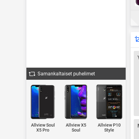
Samankaltaiset puhelimet
Allview Soul
Allview X5
Allview P10
X5 Pro
Soul
Style