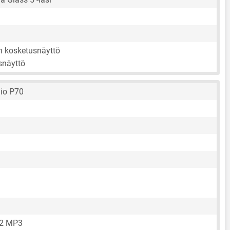
en kosketusnäyttö
snäyttö
io P70
72 MP3