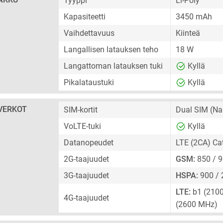
Tyyppi
Li-Poly
Kapasiteetti
3450 mAh
Vaihdettavuus
Kiinteä
Langallisen latauksen teho
18 W
Langattoman latauksen tuki
Kyllä
Pikalataustuki
Kyllä
VERKOT
SIM-kortit
Dual SIM
(Na
VoLTE-tuki
Kyllä
Datanopeudet
LTE (2CA) Ca
2G-taajuudet
GSM:
850 / 9
3G-taajuudet
HSPA:
900 /
LTE:
b1 (2100)
4G-taajuudet
(2600 MHz)