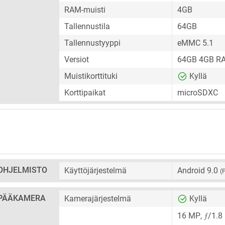
RAM-muisti
4GB
Tallennustila
64GB
Tallennustyyppi
eMMC 5.1
Versiot
64GB 4GB R
Muistikorttituki
Kyllä
Korttipaikat
microSDXC
OHJELMISTO
Käyttöjärjestelmä
Android 9.0
(
PÄÄKAMERA
Kamerajärjestelmä
Kyllä
ƒ
16 MP
,
/1.8