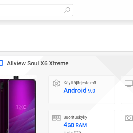
Allview Soul X6 Xtreme
Käyttöjärjestelmä
Android
9.0
Suorituskyky
4
GB RAM
Helio P70