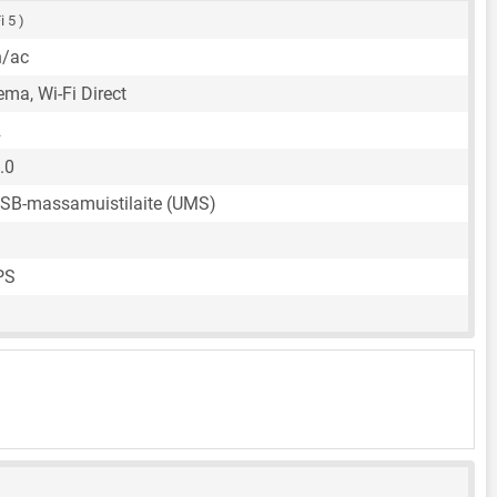
i 5 )
n/ac
ema, Wi-Fi Direct
2
.0
USB-massamuistilaite (UMS)
PS