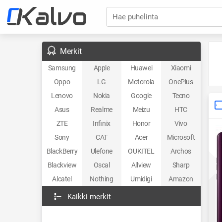
Hae puhelinta
Merkit
Samsung
Apple
Huawei
Xiaomi
Oppo
LG
Motorola
OnePlus
Lenovo
Nokia
Google
Tecno
Asus
Realme
Meizu
HTC
ZTE
Infinix
Honor
Vivo
Sony
CAT
Acer
Microsoft
BlackBerry
Ulefone
OUKITEL
Archos
Blackview
Oscal
Allview
Sharp
Alcatel
Nothing
Umidigi
Amazon
Kaikki merkit