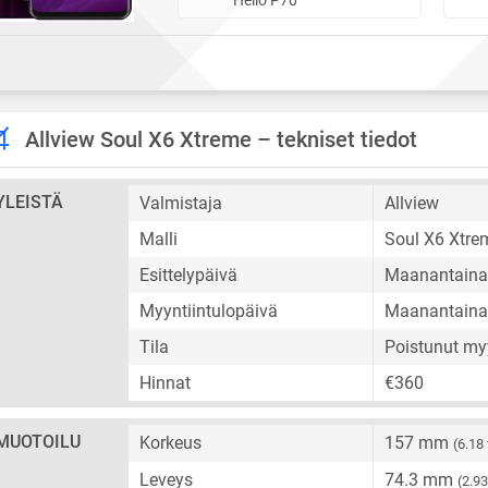
Allview Soul X6 Xtreme – tekniset tiedot
YLEISTÄ
Valmistaja
Allview
Malli
Soul X6 Xtre
Esittelypäivä
Maanantaina 
Myyntiintulopäivä
Maanantaina 
Tila
Poistunut my
Hinnat
€360
MUOTOILU
Korkeus
157 mm
(6.18
Leveys
74.3 mm
(2.9