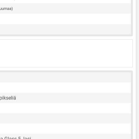
tuumaa)
pikseliä
a Glass 5 -lasi