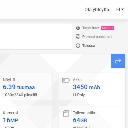
Ota yhteyttä
FI
Tarjoukset
Uutuus
Parhaat puhelimet
Tulossa
Näyttö
Akku
6.39
3450
tuumaa
mAh
1080x2340 pikseliä
Li-Poly
Kamerat
Tallennustila
16
64
MP
GB
1080p
eMMC 5.1