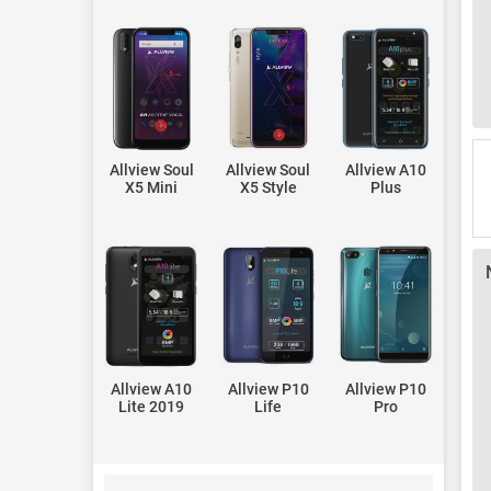
Allview Soul
Allview Soul
Allview A10
X5 Mini
X5 Style
Plus
Allview A10
Allview P10
Allview P10
Lite 2019
Life
Pro