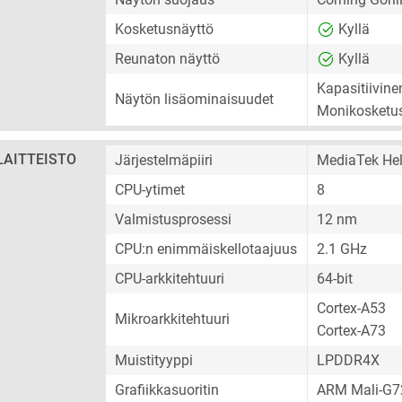
Kosketusnäyttö
Kyllä
Reunaton näyttö
Kyllä
Kapasitiivin
Näytön lisäominaisuudet
Monikosketu
LAITTEISTO
Järjestelmäpiiri
MediaTek Hel
CPU-ytimet
8
Valmistusprosessi
12 nm
CPU:n enimmäiskellotaajuus
2.1 GHz
CPU-arkkitehtuuri
64-bit
Cortex-A53
Mikroarkkitehtuuri
Cortex-A73
Muistityyppi
LPDDR4X
Grafiikkasuoritin
ARM Mali-G