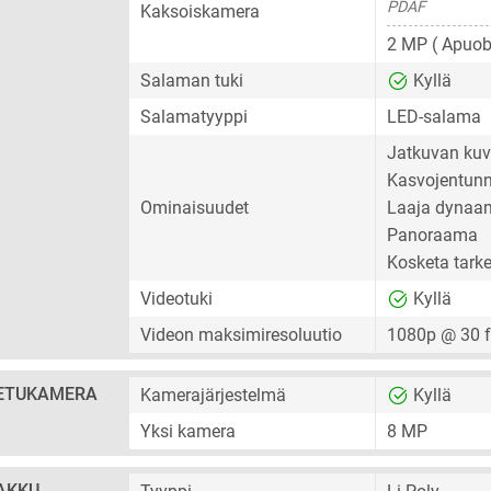
PDAF
Kaksoiskamera
2 MP
( Apuobj
Salaman tuki
Kyllä
Salamatyyppi
LED-salama
Jatkuvan kuv
Kasvojentunn
Ominaisuudet
Laaja dynaam
Panoraama
Kosketa tark
Videotuki
Kyllä
Videon maksimiresoluutio
1080p @ 30 
ETUKAMERA
Kamerajärjestelmä
Kyllä
Yksi kamera
8 MP
AKKU